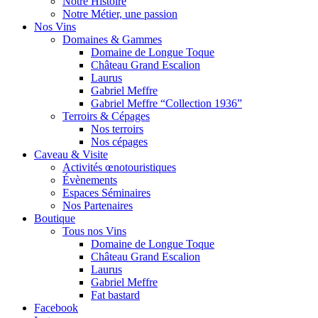
Notre Histoire
Notre Métier, une passion
Nos Vins
Domaines & Gammes
Domaine de Longue Toque
Château Grand Escalion
Laurus
Gabriel Meffre
Gabriel Meffre “Collection 1936”
Terroirs & Cépages
Nos terroirs
Nos cépages
Caveau & Visite
Activités œnotouristiques
Évènements
Espaces Séminaires
Nos Partenaires
Boutique
Tous nos Vins
Domaine de Longue Toque
Château Grand Escalion
Laurus
Gabriel Meffre
Fat bastard
Facebook