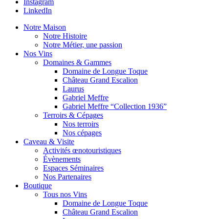
Instagram
LinkedIn
Notre Maison
Notre Histoire
Notre Métier, une passion
Nos Vins
Domaines & Gammes
Domaine de Longue Toque
Château Grand Escalion
Laurus
Gabriel Meffre
Gabriel Meffre “Collection 1936”
Terroirs & Cépages
Nos terroirs
Nos cépages
Caveau & Visite
Activités œnotouristiques
Évènements
Espaces Séminaires
Nos Partenaires
Boutique
Tous nos Vins
Domaine de Longue Toque
Château Grand Escalion