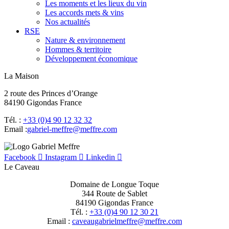
Les moments et les lieux du vin
Les accords mets & vins
Nos actualités
RSE
Nature & environnement
Hommes & territoire
Développement économique
La Maison
2 route des Princes d’Orange
84190 Gigondas France
Tél. :
+33 (0)4 90 12 32 32
Email :
moc.erffem@erffem-leirbag
Facebook
Instagram
Linkedin
Le Caveau
Domaine de Longue Toque
344 Route de Sablet
84190 Gigondas France
Tél. :
+33 (0)4 90 12 30 21
Email :
moc.erffem@erffemleirbaguaevac