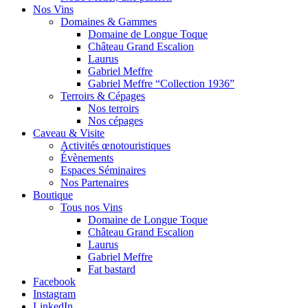
Nos Vins
Domaines & Gammes
Domaine de Longue Toque
Château Grand Escalion
Laurus
Gabriel Meffre
Gabriel Meffre “Collection 1936”
Terroirs & Cépages
Nos terroirs
Nos cépages
Caveau & Visite
Activités œnotouristiques
Évènements
Espaces Séminaires
Nos Partenaires
Boutique
Tous nos Vins
Domaine de Longue Toque
Château Grand Escalion
Laurus
Gabriel Meffre
Fat bastard
Facebook
Instagram
LinkedIn