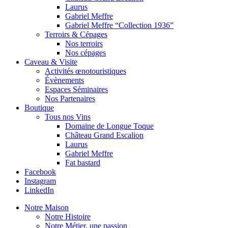
Laurus
Gabriel Meffre
Gabriel Meffre “Collection 1936”
Terroirs & Cépages
Nos terroirs
Nos cépages
Caveau & Visite
Activités œnotouristiques
Évènements
Espaces Séminaires
Nos Partenaires
Boutique
Tous nos Vins
Domaine de Longue Toque
Château Grand Escalion
Laurus
Gabriel Meffre
Fat bastard
Facebook
Instagram
LinkedIn
Notre Maison
Notre Histoire
Notre Métier, une passion