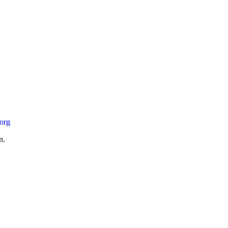
.org
n.