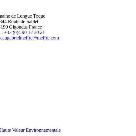
aine de Longue Toque
344 Route de Sablet
4190 Gigondas France
. :
+33 (0)4 90 12 30 21
c.erffem@erffemleirbaguaevac